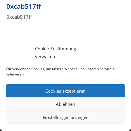
0xcab517ff
0xcab517ff
Alle unsere Gäste finden Sie unter dem
Cookie-Zustimmung
entsprechenden Menüpunkt.
verwalten
Wir verwenden Cookies, um unsere Website und unseren Service zu
optimieren.
Cookies akzeptieren
Ablehnen
Einstellungen anzeigen
Copyright 2026 - 19null4-radiomagazin |
Impressum
|
Datenschutzerklärung